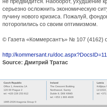
не предвидится. Наоборот, ухудшение 
серьезно осложнить экономическую сит
пучину нового кризиса. Пожалуй, фонд
поторопились со своим оптимизмом.
© Газета «Коммерсантъ» № 107 (4162) о
http://kommersant.ru/doc.aspx?DocsID=1
Source: Дмитрий Тратас
Czech Republic
Ireland
Latvia
Office 1, Americka 1A
The Crescent Building
Krišjāņa 
120 00 Prague 2
Northwood, Santry
LV-1010,
tel: +420 226 253 812
Dublin 9,
D09 X8W3
tel: +37
tel: +353 1 893 4928
1995-2026 Aragonia Group ©