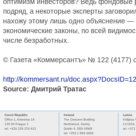
оптимизм инвесторов? Ведь фондовые 
подряд, а некоторые эксперты заговорил
нахожу этому лишь одно объяснение —
экономические законы, по всей видимос
числе безработных.
© Газета «Коммерсантъ» № 122 (4177) о
http://kommersant.ru/doc.aspx?DocsID=1
Source: Дмитрий Тратас
Czech Republic
Ireland
Latvia
Office 1, Americka 1A
The Crescent Building
Krišjāņa 
120 00 Prague 2
Northwood, Santry
LV-1010,
tel: +420 226 253 812
Dublin 9,
D09 X8W3
tel: +37
tel: +353 1 893 4928