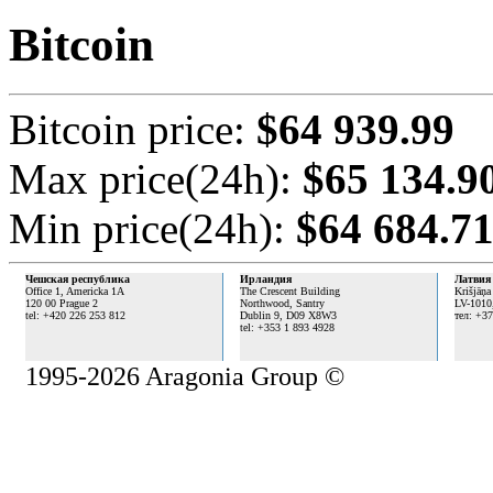
Bitcoin
Bitcoin price:
$64 939.99
Max price(24h):
$65 134.9
Min price(24h):
$64 684.7
Чешская республика
Ирландия
Латвия
Office 1, Americka 1A
The Crescent Building
Krišjāņa
120 00 Prague 2
Northwood, Santry
LV-1010
tel: +420 226 253 812
Dublin 9,
D09 X8W3
тел: +3
tel: +353 1 893 4928
1995-2026 Aragonia Group ©