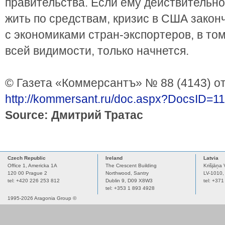
правительства. Если ему действительно
жить по средствам, кризис в США законч
с экономиками стран-экспортеров, в том 
всей видимости, только начнется.
© Газета «Коммерсантъ» № 88 (4143) от
http://kommersant.ru/doc.aspx?DocsID=1
Source: Дмитрий Тратас
Czech Republic
Ireland
Latvia
Office 1, Americka 1A
The Crescent Building
Krišjāņa 
120 00 Prague 2
Northwood, Santry
LV-1010,
tel: +420 226 253 812
Dublin 9,
D09 X8W3
tel: +37
tel: +353 1 893 4928
1995-2026 Aragonia Group ©