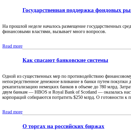
Государственная поддержка фондовых ры
На прошлой неделе началось размещение государственных сред
финансовыми властями, вызывает много вопросов.
Read more
Как спасают банковские системы
Одной из существенных мер по противодействию финансовому
непосредственное денежное вливание в банки путем покупки 
рекапитализацию немецких банков в объеме до ?80 млрд. Затр
двум банкам — HBOS и Royal Bank of Scotland — оказалась н
корпораций собираются потратить $250 млрд. О готовности к
Read more
О торгах на российских биржах