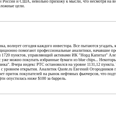
и России и США, невольно прихожу к мысли, что несмотря на в
оложные цели.
ка, волнует сегодня каждого инвестора. Все пытаются угадать,
радиционно помогают профессиональные аналитики, начавшие пр
ния 1720 пунктов, управляющий активами ИК "Норд Капитал" Але
 уже можно покупать избранные бумаги из blue chips... Некотор
банка". Вчера индекс РТС остановился на уровне 1131,12 пункт
 с уровнем открытия. Аналитик Quote.ru Евгений Огородников п
овет приток покупателей на рынок нефтяных фьючерсов, что под
фти опустилась ниже $100 за баррель.