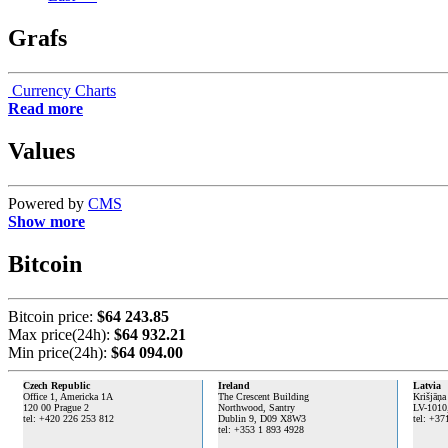
Grafs
Currency Charts
Read more
Values
Powered by
CMS
Show more
Bitcoin
Bitcoin price:
$64 243.85
Max price(24h):
$64 932.21
Min price(24h):
$64 094.00
Czech Republic
Ireland
Latvia
Office 1, Americka 1A
The Crescent Building
Krišjāņa
120 00 Prague 2
Northwood, Santry
LV-1010
tel: +420 226 253 812
Dublin 9,
D09 X8W3
tel: +37
tel: +353 1 893 4928