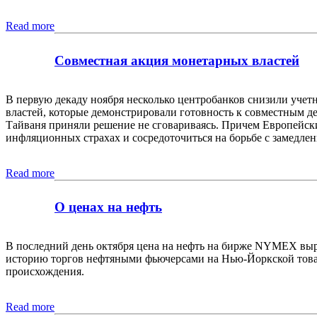
Read more
Совместная акция монетарных властей
В первую декаду ноября несколько центробанков снизили учет
властей, которые демонстрировали готовность к совместным 
Тайваня приняли решение не сговариваясь. Причем Европейски
инфляционных страхах и сосредоточиться на борьбе с замедле
Read more
О ценах на нефть
В последний день октября цена на нефть на бирже NYMEX вырос
историю торгов нефтяными фьючерсами на Нью-Йоркской товар
происхождения.
Read more