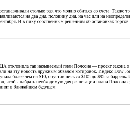
станавливали столько раз, что можно сбиться со счета. Также тр
навливаются на два дня, половину дня, на час или на неопределе
ентября. И в пику собственным решениям об остановках торгов в
 США отклонила так называемый план Полсона — проект закона о
и на эту новость дружным обвалом котировок. Индекс Dow Jones
упала более чем на $10, опустившись со $105 до $95 за баррель
вов, чтобы набрать необходимую для реализации плана Полсона 
ринят в ближайшем будущем.