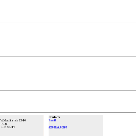
Contacts
 Valdemāra iela 33-10
Email
, Riga
aragonia_group
1 678 81249