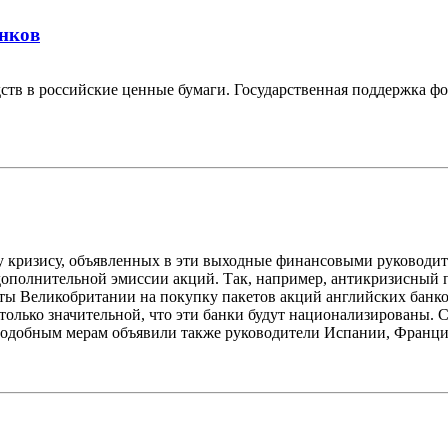
нков
ств в российские ценные бумаги. Государственная поддержка фон
 кризису, объявленных в эти выходные финансовыми руководит
дополнительной эмиссии акций. Так, например, антикризисный 
аты Великобритании на покупку пакетов акций английских банк
астолько значительной, что эти банки будут национализирован
 подобным мерам объявили также руководители Испании, Франци