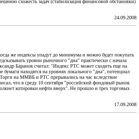
нешнюю схожесть задач (стабилизация финансовой обстановки)
24.09.2008
 когда же индексы упадут до минимума и можно будет покупать
едсказывать уровни рыночного "дна" практически с начала
ксандр Баранов считал: "Индекс РТС может сходить еще на
ые бумаги находятся на уровнях локального "дна", потенциал
а. Торги на ММВБ и РТС прерывались на час вследствие
исал, что в среду 10 сентября "российский фондовый рынок
толкнет котировки нефти вверх". Не прошло и трех торговых
17.09.2008