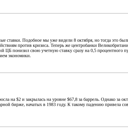
ные ставки. Подобное мы уже видели 8 октября, но тогда это б
действиям против кризиса. Теперь же центробанки Великобрита
й ЦБ понизил свою учетную ставку сразу на 0,5 процентного пу
нием экономики.
ла на $2 и закрылась на уровне $67,8 за баррель. Однако за о
ной бирже, начатых в 1983 году. К такому падению привела со