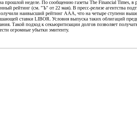
 прошлой неделе. По сообщению газеты The Financial Times, в
ый рейтинг (см. "Ъ" от 22 мая). В пресс-релизе агентства подт
получили наивысший рейтинг ААА, что на четыре ступени выш
шающей ставки LIBOR. Условия выпуска таких облигаций предп
ания. Такой подход к секьюритизации долгов позволяет получа
ести огромные убытки эмитенту.