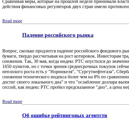
Сравнивая меры, которые на прошлой неделе принимали власт
действия финансовых регуляторов двух стран имели противоп
Read more
Падение российского рынка
Вопрос, сколько продлится падение российского фондового рын
бумаги, твердо рассчитывая на рост котировок. Инвесторам т
снижения. Так, 30 мая, когда индекс РТС опустился до значе
1650 пунктов, но с точки зрения среднесрочных покупок сейчас
неплохого роста есть у "Норникеля", "Сургутнефтегаза", Сбер
снижения технического индекса более чем на 8% по сравнению
достиг своего локального дна" и что "ослабление доллара выз
сессий, как индекс РТС пробил предсказанное "дно", а цена не
Read more
Об ошибке рейтинговых агентств