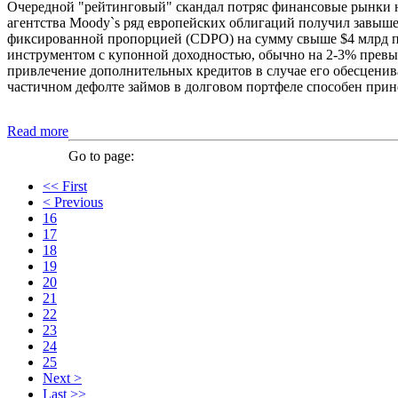
Очередной "рейтинговый" скандал потряс финансовые рынки на
агентства Moody`s ряд европейских облигаций получил завышенн
фиксированной пропорцией (CDPO) на сумму свыше $4 млрд 
инструментом с купонной доходностью, обычно на 2-3% превы
привлечение дополнительных кредитов в случае его обесценив
частичном дефолте займов в долговом портфеле способен прин
Read more
Go to page:
<< First
< Previous
16
17
18
19
20
21
22
23
24
25
Next >
Last >>